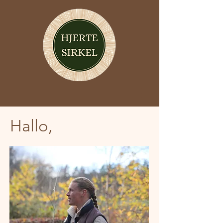
Hallo,
Fra selvutvikling
til samutvikling